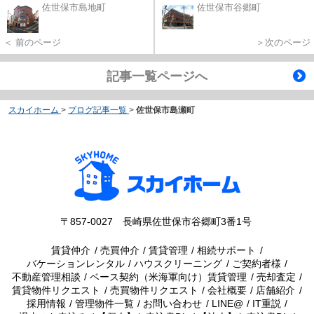
佐世保市島地町
佐世保市谷郷町
＜ 前のページ
＞次のページ
記事一覧ページへ
スカイホーム
>
ブログ記事一覧
>
佐世保市島瀬町
〒857-0027 長崎県佐世保市谷郷町3番1号
賃貸仲介
売買仲介
賃貸管理
相続サポート
バケーションレンタル
ハウスクリーニング
ご契約者様
不動産管理相談
ベース契約（米海軍向け）賃貸管理
売却査定
賃貸物件リクエスト
売買物件リクエスト
会社概要
店舗紹介
採用情報
管理物件一覧
お問い合わせ
LINE@
IT重説