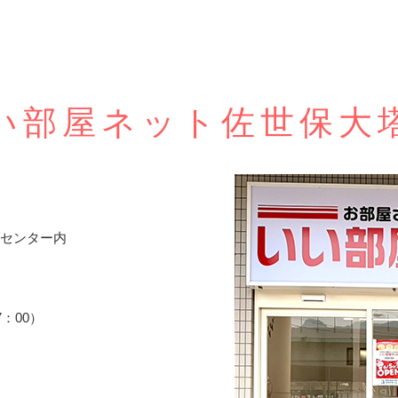
い部屋ネット佐世保大
グセンター内
7：00）