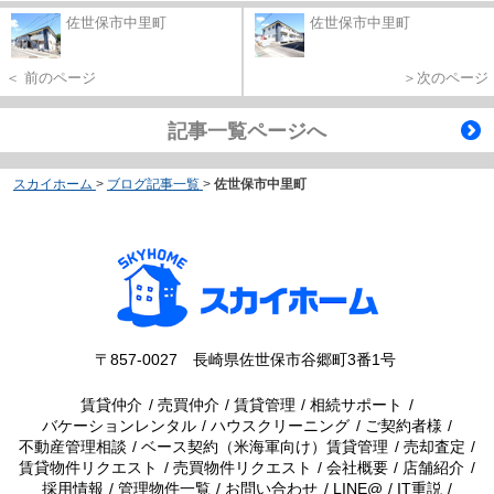
佐世保市中里町
佐世保市中里町
＜ 前のページ
＞次のページ
記事一覧ページへ
スカイホーム
>
ブログ記事一覧
>
佐世保市中里町
〒857-0027 長崎県佐世保市谷郷町3番1号
賃貸仲介
売買仲介
賃貸管理
相続サポート
バケーションレンタル
ハウスクリーニング
ご契約者様
不動産管理相談
ベース契約（米海軍向け）賃貸管理
売却査定
賃貸物件リクエスト
売買物件リクエスト
会社概要
店舗紹介
採用情報
管理物件一覧
お問い合わせ
LINE@
IT重説