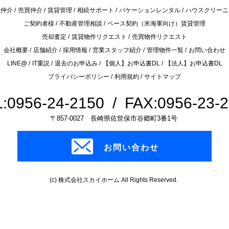
貸仲介
売買仲介
賃貸管理
相続サポート
バケーションレンタル
ハウスクリーニ
ご契約者様
不動産管理相談
ベース契約（米海軍向け）賃貸管理
売却査定
賃貸物件リクエスト
売買物件リクエスト
会社概要
店舗紹介
採用情報
営業スタッフ紹介
管理物件一覧
お問い合わせ
LINE@
IT重説
退去のお申込み
【個人】お申込書DL
【法人】お申込書DL
プライバシーポリシー
利用規約
サイトマップ
:0956-24-2150 / FAX:0956-23-
〒857-0027 長崎県佐世保市谷郷町3番1号
お問い合わせ
(c) 株式会社スカイホーム All Rights Reserved.