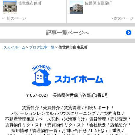
佐世保市俵町
佐世保市藤原町
＜ 前のページ
＞次のページ
記事一覧ページへ
スカイホーム
>
ブログ記事一覧
>
佐世保市白南風町
〒857-0027 長崎県佐世保市谷郷町3番1号
賃貸仲介
売買仲介
賃貸管理
相続サポート
バケーションレンタル
ハウスクリーニング
ご契約者様
不動産管理相談
ベース契約（米海軍向け）賃貸管理
売却査定
賃貸物件リクエスト
売買物件リクエスト
会社概要
店舗紹介
採用情報
管理物件一覧
お問い合わせ
LINE@
IT重説