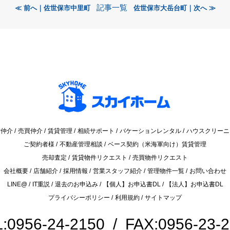
記事一覧
≪ 前へ｜佐世保市中里町
佐世保市大岳台町｜次へ ≫
貸仲介
売買仲介
賃貸管理
相続サポート
バケーションレンタル
ハウスクリーニ
ご契約者様
不動産管理相談
ベース契約（米海軍向け）賃貸管理
売却査定
賃貸物件リクエスト
売買物件リクエスト
会社概要
店舗紹介
採用情報
営業スタッフ紹介
管理物件一覧
お問い合わせ
LINE@
IT重説
退去のお申込み
【個人】お申込書DL
【法人】お申込書DL
プライバシーポリシー
利用規約
サイトマップ
:0956-24-2150 / FAX:0956-23-