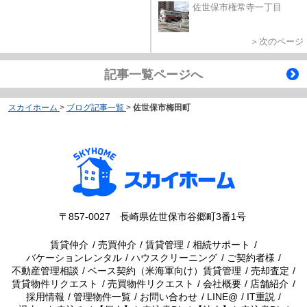
佐世保市権常寺一丁目
＞次のページ
記事一覧ページへ
スカイホーム
>
ブログ記事一覧
>
佐世保市梅田町
〒857-0027 長崎県佐世保市谷郷町3番1号
賃貸仲介
売買仲介
賃貸管理
相続サポート
バケーションレンタル
ハウスクリーニング
ご契約者様
不動産管理相談
ベース契約（米海軍向け）賃貸管理
売却査定
賃貸物件リクエスト
売買物件リクエスト
会社概要
店舗紹介
採用情報
管理物件一覧
お問い合わせ
LINE@
IT重説